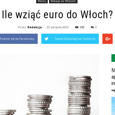
Włochy
Wakacje we Włoszech
Ile wziąć euro do Włoch?
Przez
Redakcja
-
22 sierpnia 2023
550
0
Podziel się na Facebooku
Tweet (Ćwierkaj) na Twitterze
N
a
i
w