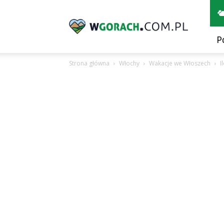
wGorach.com.pl
P
Strona główna
Włochy
Wakacje we Włoszech
I