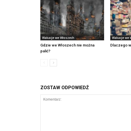
Wakacje we Włoszech
Wakacje we 
Gdzie we Włoszech nie można
Dlaczego w
palić?
ZOSTAW ODPOWIEDŹ