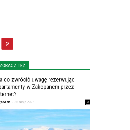
ZOBACZ TEŻ
a co zwrócić uwagę rezerwując
partamenty w Zakopanem przez
nternet?
gorach
-
26 maja 2026
0