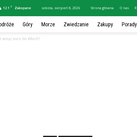
C
12.1
sobota, sierpień 8, 2026
Strona główna
O nas
R
Zakopane
odróże
Góry
Morze
Zwiedzanie
Zakupy
Porady
le wziąć euro do Włoch?