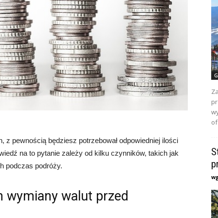
G
Za
pr
wy
of
, z pewnością będziesz potrzebował odpowiedniej ilości
S
iedź na to pytanie zależy od kilku czynników, takich jak
p
ch podczas podróży.
w
 wymiany walut przed