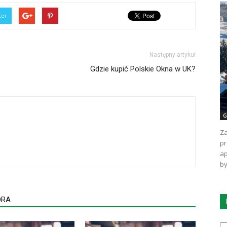
ter
Następny artykuł
Gdzie kupić Polskie Okna w UK?
G
Za
pr
ap
by
ORA
Ka