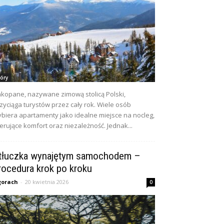
óry
kopane, nazywane zimową stolicą Polski,
zyciąga turystów przez cały rok. Wiele osób
biera apartamenty jako idealne miejsce na nocleg,
erujące komfort oraz niezależność. Jednak...
tłuczka wynajętym samochodem –
rocedura krok po kroku
gorach
-
20 kwietnia 2026
0