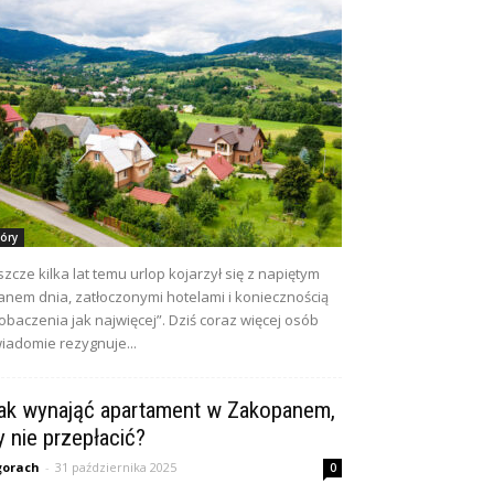
óry
szcze kilka lat temu urlop kojarzył się z napiętym
anem dnia, zatłoczonymi hotelami i koniecznością
obaczenia jak najwięcej”. Dziś coraz więcej osób
iadomie rezygnuje...
ak wynająć apartament w Zakopanem,
y nie przepłacić?
gorach
-
31 października 2025
0