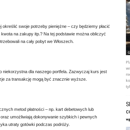
j określić swoje potrzeby pieniężne – czy będziemy płacić
kwota na zakupy itp.? Na tej podstawie można obliczyć
otrzebowali na cały pobyt we Włoszech.
G
Pl
wi
niekorzystna dla naszego portfela. Zazwyczaj kurs jest
ni
izje za transakcję mogą być znacznie wyższe.
ko
ty
S
znych metod płatności – np. kart debetowych lub
c
 oraz umożliwiają dokonywanie szybkich i pewnych
w
zyka utraty gotówki podczas podróży.