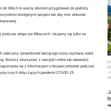
 do Włoch to ważny element przygotowań do podróży
 wszystkimi dostępnymi opcjami tak aby móc dokonać
finansowej.
ę podczas urlopu we Włoszech i skupimy się tylko na
ch zalecamy sprawdzenie bieżącego kursu wymiany walut
G
obą. Możesz skorzystać z narzędzi online lub odwiedzić
Je
apoznania się z informacjami o bezpieczeństwie podczas
pl
„z
u wytycznych dotyczących pandemii COVID-19.
św
J
b
w