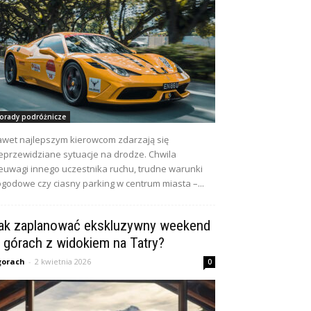
orady podróżnicze
wet najlepszym kierowcom zdarzają się
eprzewidziane sytuacje na drodze. Chwila
euwagi innego uczestnika ruchu, trudne warunki
godowe czy ciasny parking w centrum miasta –...
ak zaplanować ekskluzywny weekend
 górach z widokiem na Tatry?
gorach
-
2 kwietnia 2026
0