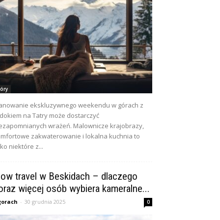
óry
anowanie ekskluzywnego weekendu w górach z
dokiem na Tatry może dostarczyć
ezapomnianych wrażeń. Malownicze krajobrazy,
mfortowe zakwaterowanie i lokalna kuchnia to
lko niektóre z...
low travel w Beskidach – dlaczego
oraz więcej osób wybiera kameralne...
gorach
-
30 grudnia 2025
0