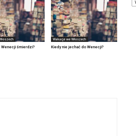
Włoszech
Wakacje we Włoszech
 Wenecji śmierdzi?
Kiedy nie jechać do Wenecji?