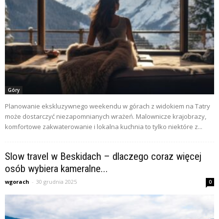
Góry
Planowanie ekskluzywnego weekendu w górach z widokiem na Tatry
może dostarczyć niezapomnianych wrażeń. Malownicze krajobrazy,
komfortowe zakwaterowanie i lokalna kuchnia to tylko niektóre z...
Slow travel w Beskidach – dlaczego coraz więcej
osób wybiera kameralne...
wgorach
-
30 grudnia 2025
0