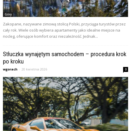
Góry
Zakopane, nazywane zimową stolicą Polski, przyciąga turystów przez
cały rok. Wiele osób wybiera apartamenty jako idealne miejsce na
nocleg, oferujące komfort oraz niezależność. Jednak...
Stłuczka wynajętym samochodem – procedura krok
po kroku
wgorach
-
20 kwietnia 2026
0