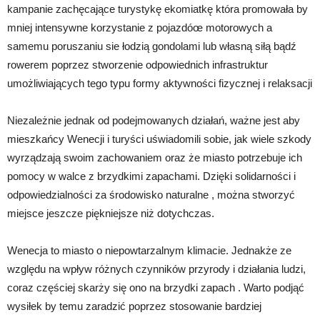
kampanie zachęcające turystykę ekomiatkę która promowała by
mniej intensywne korzystanie z pojazdóœ motorowych a
samemu poruszaniu sie łodzią gondolami lub własną siłą bądź
rowerem poprzez stworzenie odpowiednich infrastruktur
umożliwiających tego typu formy aktywności fizycznej i relaksacji
Niezależnie jednak od podejmowanych działań, ważne jest aby
mieszkańcy Wenecji i turyści uświadomili sobie, jak wiele szkody
wyrządzają swoim zachowaniem oraz że miasto potrzebuje ich
pomocy w walce z brzydkimi zapachami. Dzięki solidarności i
odpowiedzialności za środowisko naturalne , można stworzyć
miejsce jeszcze piękniejsze niż dotychczas.
Wenecja to miasto o niepowtarzalnym klimacie. Jednakże ze
względu na wpływ różnych czynników przyrody i działania ludzi,
coraz częściej skarży się ono na brzydki zapach . Warto podjąć
wysiłek by temu zaradzić poprzez stosowanie bardziej