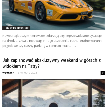
Porady podróżnicze
Nawet najlepszym kierowcom zdarzają się nieprzewidziane sytuacje
na drodze. Chwila nieuwagi innego uczestnika ruchu, trudne warunki
pogodowe czy ciasny parking w centrum miasta –...
Jak zaplanować ekskluzywny weekend w górach z
widokiem na Tatry?
wgorach
-
2 kwietnia 2026
0