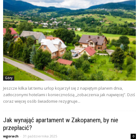
Góry
Jeszcze kilka lat temu urlop kojarzył się z napiętym planem dnia,
zatłoczonymi hotelami i koniecznością „zobaczenia jak najwięcej”. Dziś
coraz więcej osób świadomie rezygnuje...
Jak wynająć apartament w Zakopanem, by nie
przepłacić?
wgorach
-
31 października 2025
0