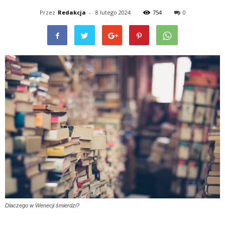
Przez
Redakcja
-
8 lutego 2024
754
0
Dlaczego w Wenecji śmierdzi?