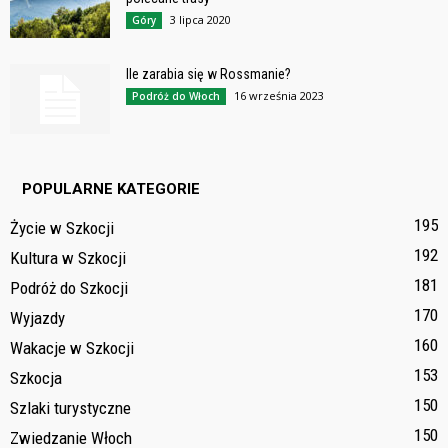
3 lipca 2020
Góry
Ile zarabia się w Rossmanie?
16 września 2023
Podróż do Włoch
POPULARNE KATEGORIE
195
Życie w Szkocji
192
Kultura w Szkocji
181
Podróż do Szkocji
170
Wyjazdy
160
Wakacje w Szkocji
153
Szkocja
150
Szlaki turystyczne
150
Zwiedzanie Włoch