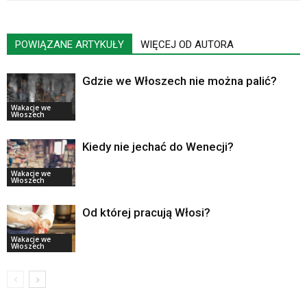
POWIĄZANE ARTYKUŁY
WIĘCEJ OD AUTORA
Gdzie we Włoszech nie można palić?
Wakacje we
Włoszech
Kiedy nie jechać do Wenecji?
Wakacje we
Włoszech
Od której pracują Włosi?
Wakacje we
Włoszech