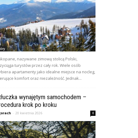
óry
kopane, nazywane zimową stolicą Polski,
zyciąga turystów przez cały rok. Wiele osób
biera apartamenty jako idealne miejsce na nocleg,
erujące komfort oraz niezależność. Jednak...
tłuczka wynajętym samochodem –
rocedura krok po kroku
gorach
-
20 kwietnia 2026
0