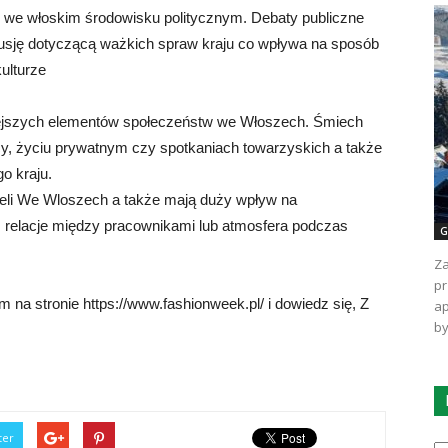
e we włoskim środowisku politycznym. Debaty publiczne
usję dotyczącą ważkich spraw kraju co wpływa na sposób
ulturze
ejszych elementów społeczeństw we Włoszech. Śmiech
y, życiu prywatnym czy spotkaniach towarzyskich a także
go kraju.
eli We Wloszech a także mają duży wpływ na
 relacje między pracownikami lub atmosfera podczas
G
Za
pr
 na stronie https://www.fashionweek.pl/ i dowiedz się, Z
ap
by
Ka
ter