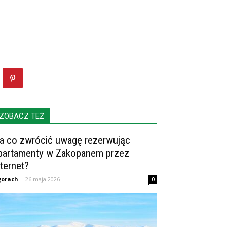
ZOBACZ TEŻ
a co zwrócić uwagę rezerwując
partamenty w Zakopanem przez
nternet?
gorach
-
26 maja 2026
0