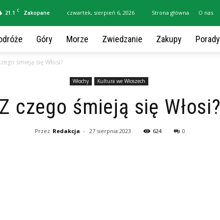
C
21.1
czwartek, sierpień 6, 2026
Strona główna
O nas
Zakopane
odróże
Góry
Morze
Zwiedzanie
Zakupy
Porady
czego śmieją się Włosi?
Włochy
Kultura we Włoszech
Z czego śmieją się Włosi
Przez
Redakcja
-
27 sierpnia 2023
624
0