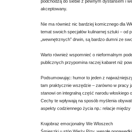
podchodzą do siebie z pewnym dystansem i wes
akceptowany.
Nie ma również nic bardziej komicznego dla Wł
temat swoich specjałów kulinarnej sztuki – od
„wewnętrznych” drwin, są bardzo dumni ze swojej
Warto również wspomnieć o nieformalnym podej
publicznych przypomina raczej kabaret niż po
Podsumowując: humor to jeden z najważniejsz
tam praktycznie wszędzie – zarówno w pracy j
stanowi on integralną część narodu włoskiego o
Cechy te wpływają na sposób myślenia obywate
aspekty codziennego życia np.: relacje między
Krajobraz emocjonalny We Wloszech
Śmieszki u stóp Wieży Pizy, wesołe pogawędki