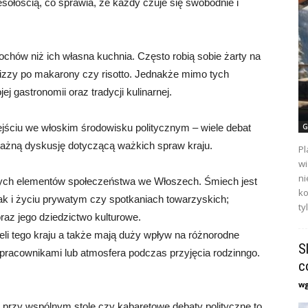
ołością, co sprawia, że każdy czuje się swobodnie i
ochów niż ich własna kuchnia. Często robią sobie żarty na
 pizzy po makarony czy risotto. Jednakże mimo tych
 gastronomii oraz tradycji kulinarnej.
G
ściu we włoskim środowisku politycznym – wiele debat
ważną dyskusję dotyczącą ważkich spraw kraju.
Pl
wi
ni
ych elementów społeczeństwa we Włoszech. Śmiech jest
ko
ak i życiu prywatym czy spotkaniach towarzyskich;
ty
raz jego dziedzictwo kulturowe.
li tego kraju a także mają duży wpływ na różnorodne
S
 pracownikami lub atmosfera podczas przyjęcia rodzinngo.
c
w
 przy wspólnym stole czy kabaretowe debaty polityczne to