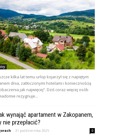
óry
szcze kilka lat temu urlop kojarzył się z napiętym
anem dnia, zatłoczonymi hotelami i koniecznością
obaczenia jak najwięcej”. Dziś coraz więcej osób
iadomie rezygnuje...
ak wynająć apartament w Zakopanem,
y nie przepłacić?
gorach
-
31 października 2025
0