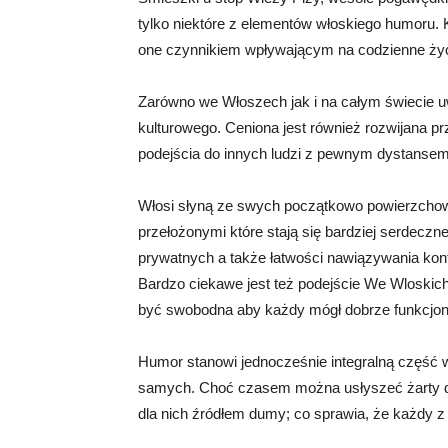
tylko niektóre z elementów włoskiego humoru. K
one czynnikiem wpływającym na codzienne życi
Zarówno we Włoszech jak i na całym świecie u
kulturowego. Ceniona jest również rozwijana pr
podejścia do innych ludzi z pewnym dystansem
Włosi słyną ze swych początkowo powierzchow
przełożonymi które stają się bardziej serdeczn
prywatnych a także łatwości nawiązywania kon
Bardzo ciekawe jest też podejście We Wloskic
być swobodna aby każdy mógł dobrze funkcjono
Humor stanowi jednocześnie integralną część w
samych. Choć czasem można usłyszeć żarty dot
dla nich źródłem dumy; co sprawia, że każdy z