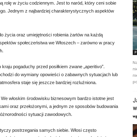
 rolę w życiu codziennym. Jest to naród, który ceni sobie
wego. Jednym z najbardziej charakterystycznych aspektów
o życia oraz umiejętności robienia żartów na każdą
 aspektów społeczeństwa we Włoszech – zarówno w pracy
h.
P
Na
 kraju pogaduchy przed posiłkiem zwane „aperitivo”.
ni
chodzi do wymiany opowieści o zabawnych sytuacjach lub
ni
po
tmosfera staje się jeszcze bardziej rozluźniona.
 We włoskim środowisku biznesowym bardzo istotne jest
J
ikami oraz przełożonymi, a jednym ze sposobów budowania
w
z różnorodności sytuacji zawodowych.
w
tyczy postrzegania samych siebie. Włosi często