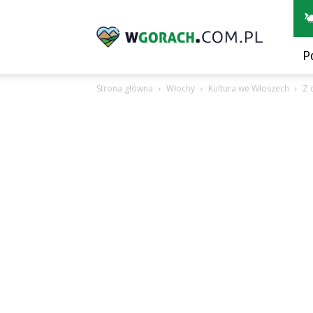
wGorach.com.pl
P
Strona główna
Włochy
Kultura we Włoszech
Z 