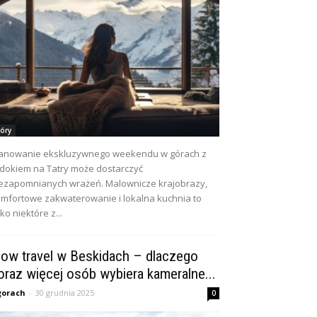
óry
anowanie ekskluzywnego weekendu w górach z
dokiem na Tatry może dostarczyć
ezapomnianych wrażeń. Malownicze krajobrazy,
mfortowe zakwaterowanie i lokalna kuchnia to
lko niektóre z...
low travel w Beskidach – dlaczego
oraz więcej osób wybiera kameralne...
gorach
-
30 grudnia 2025
0