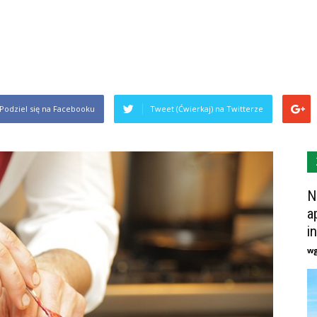
Podziel się na Facebooku
Tweet (Ćwierkaj) na Twitterze
N
a
i
w