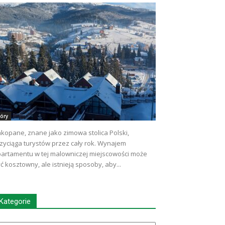
óry
kopane, znane jako zimowa stolica Polski,
zyciąga turystów przez cały rok. Wynajem
artamentu w tej malowniczej miejscowości może
ć kosztowny, ale istnieją sposoby, aby...
Kategorie
tegorie