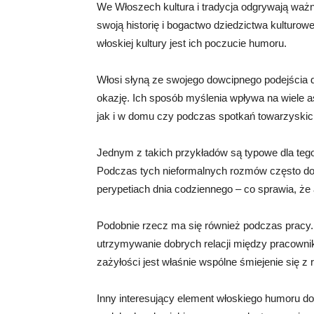
We Włoszech kultura i tradycja odgrywają ważną
swoją historię i bogactwo dziedzictwa kulturo
włoskiej kultury jest ich poczucie humoru.
Włosi słyną ze swojego dowcipnego podejścia d
okazję. Ich sposób myślenia wpływa na wiele
jak i w domu czy podczas spotkań towarzyskic
Jednym z takich przykładów są typowe dla tego
Podczas tych nieformalnych rozmów często do
perypetiach dnia codziennego – co sprawia, że a
Podobnie rzecz ma się również podczas pracy.
utrzymywanie dobrych relacji między pracown
zażyłości jest właśnie wspólne śmiejenie się 
Inny interesujący element włoskiego humoru do