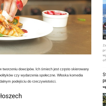
G
Za
pr
wy
of
w tworzeniu dowcipów. Ich śmiech jest często skierowany
S
polityków czy wydarzenia społeczne. Włoska komedia
p
urdalnym podejściu do rzeczywistości.
w
Włoszech