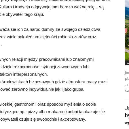
ultura i tradycja odgrywają tam bardzo ważną rolę – są
e obywateli tego kraju.
waża się ich za naród dumny ze swojego dziedzictwa
zez wiele pokoleń umiejętności robienia żartów oraz
.
nych relacji między pracownikami lub znajomymi
G
e dzięki różnorodności sytuacji zawodowych lub
Je
taktów interpersonalnych.
pl
h środowiskach biznesowych gdzie atmosfera pracy musi
„z
wać zarówno indywidualnie jak i jako grupa.
św
łoskiej gastronomii oraz sposobu myślenia o sobie
J
yczące np.: pizzy albo makaronikuchni ta okazuje sie
b
 obywateli czuje się swobodnie i akceptowany.
w