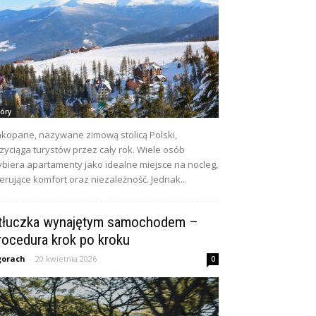
óry
kopane, nazywane zimową stolicą Polski,
zyciąga turystów przez cały rok. Wiele osób
biera apartamenty jako idealne miejsce na nocleg,
erujące komfort oraz niezależność. Jednak...
tłuczka wynajętym samochodem –
rocedura krok po kroku
gorach
-
20 kwietnia 2026
0