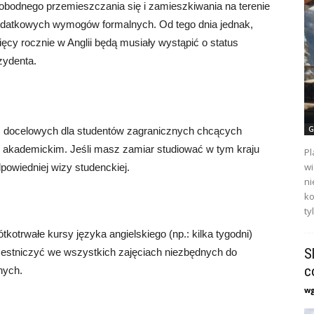
bodnego przemieszczania się i zamieszkiwania na terenie
 dodatkowych wymogów formalnych. Od tego dnia jednak,
ęcy rocznie w Anglii będą musiały wystąpić o status
zydenta.
G
jsc docelowych dla studentów zagranicznych chcących
akademickim. Jeśli masz zamiar studiować w tym kraju
Pl
wi
powiedniej wizy studenckiej.
ni
ko
ty
tkotrwałe kursy języka angielskiego (np.: kilka tygodni)
S
czestniczyć we wszystkich zajęciach niezbędnych do
c
nych.
w