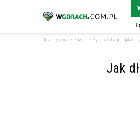
wGorach.com.pl
P
Strona główna
Szkocja
Życie w Szkocji
Jak dług
Jak d