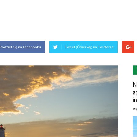
Podziel się na Facebooku
Tweet (Ćwierkaj) na Twitterze
N
a
i
w