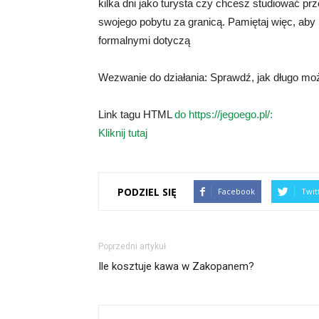
kilka dni jako turysta czy chcesz studiować p
swojego pobytu za granicą. Pamiętaj więc, ab
formalnymi dotyczą
Wezwanie do działania: Sprawdź, jak długo może
Link tagu HTML
do https://jegoego.pl/:
Kliknij tutaj
PODZIEL SIĘ
Facebook
Twit
Poprzedni artykuł
Ile kosztuje kawa w Zakopanem?