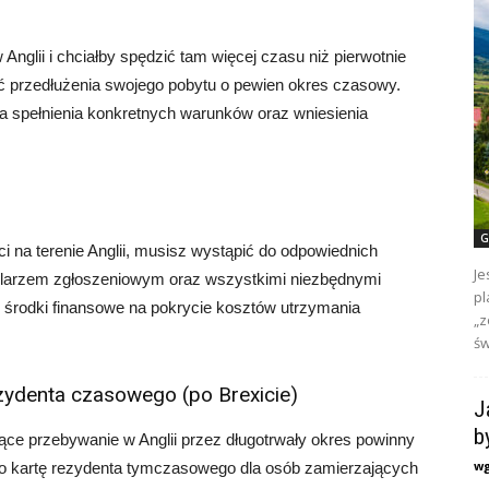
Anglii i chciałby spędzić tam więcej czasu niż pierwotnie
ść przedłużenia swojego pobytu o pewien okres czasowy.
a spełnienia konkretnych warunków oraz wniesienia
G
i na terenie Anglii, musisz wystąpić do odpowiednich
Je
ularzem zgłoszeniowym oraz wszystkimi niezbędnymi
pl
 środki finansowe na pokrycie kosztów utrzymania
„z
św
ezydenta czasowego (po Brexicie)
J
b
ące przebywanie w Anglii przez długotrwały okres powinny
w
lbo kartę rezydenta tymczasowego dla osób zamierzających