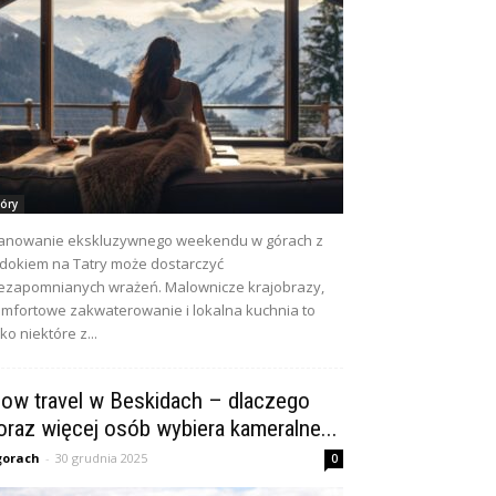
óry
anowanie ekskluzywnego weekendu w górach z
dokiem na Tatry może dostarczyć
ezapomnianych wrażeń. Malownicze krajobrazy,
mfortowe zakwaterowanie i lokalna kuchnia to
lko niektóre z...
low travel w Beskidach – dlaczego
oraz więcej osób wybiera kameralne...
gorach
-
30 grudnia 2025
0