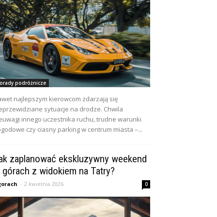
orady podróżnicze
wet najlepszym kierowcom zdarzają się
eprzewidziane sytuacje na drodze. Chwila
euwagi innego uczestnika ruchu, trudne warunki
godowe czy ciasny parking w centrum miasta –...
ak zaplanować ekskluzywny weekend
 górach z widokiem na Tatry?
gorach
-
2 kwietnia 2026
0