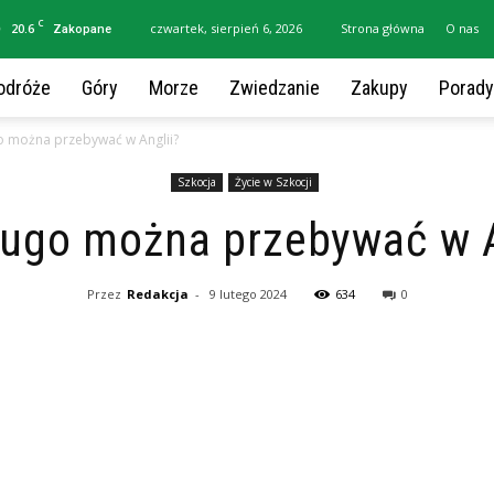
C
20.6
czwartek, sierpień 6, 2026
Strona główna
O nas
Zakopane
odróże
Góry
Morze
Zwiedzanie
Zakupy
Porady
o można przebywać w Anglii?
Szkocja
Życie w Szkocji
ługo można przebywać w A
Przez
Redakcja
-
9 lutego 2024
634
0