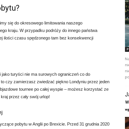
obytu?
imy się do okresowego limitowania naszego
ego kraju. W przypadku podróży do innego państwa
nej ilości czasu spędzonego tam bez konsekwencji
P
Na
ni
ni
i jako turyści nie ma surowych ograniczeń co do
po
 to czy zamierzasz zwiedzać piękno Londyniu przez jeden
objazdowe tournee po całej wyspie – możesz korzystać ze
J
kraj przez cały swój urlop!
w
w
ej
zące pobytu w Anglii po Brexicie. Przed 31 grudnia 2020