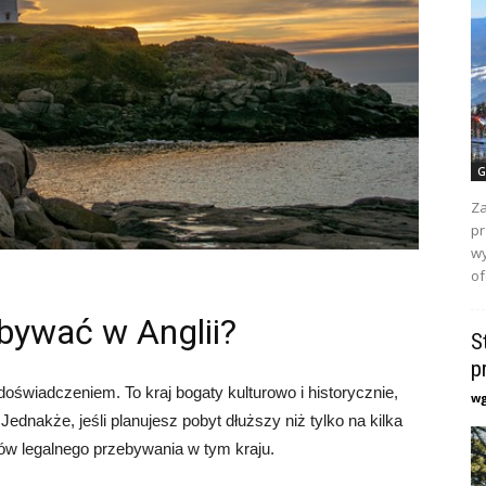
G
Za
pr
wy
of
bywać w Anglii?
S
p
świadczeniem. To kraj bogaty kulturowo i historycznie,
w
Jednakże, jeśli planujesz pobyt dłuższy niż tylko na kilka
ków legalnego przebywania w tym kraju.