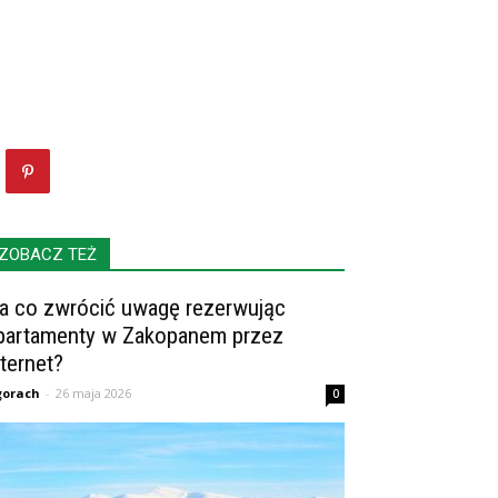
ZOBACZ TEŻ
a co zwrócić uwagę rezerwując
partamenty w Zakopanem przez
nternet?
gorach
-
26 maja 2026
0