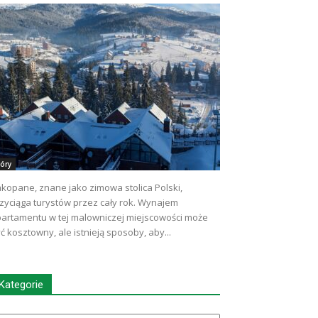
óry
kopane, znane jako zimowa stolica Polski,
zyciąga turystów przez cały rok. Wynajem
artamentu w tej malowniczej miejscowości może
ć kosztowny, ale istnieją sposoby, aby...
Kategorie
tegorie