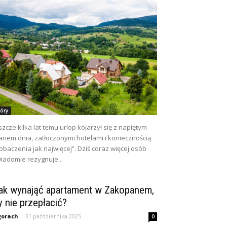
óry
szcze kilka lat temu urlop kojarzył się z napiętym
anem dnia, zatłoczonymi hotelami i koniecznością
obaczenia jak najwięcej”. Dziś coraz więcej osób
iadomie rezygnuje...
ak wynająć apartament w Zakopanem,
y nie przepłacić?
gorach
-
31 października 2025
0