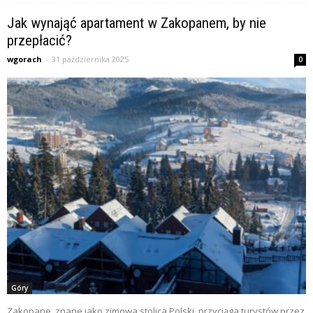
Jak wynająć apartament w Zakopanem, by nie
przepłacić?
wgorach
-
31 października 2025
0
Góry
Zakopane, znane jako zimowa stolica Polski, przyciąga turystów przez