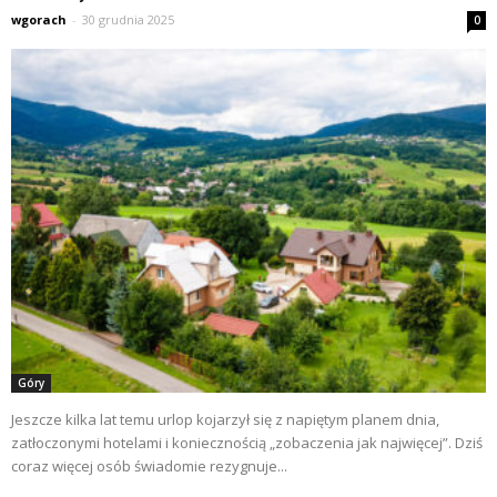
wgorach
-
30 grudnia 2025
0
Góry
Jeszcze kilka lat temu urlop kojarzył się z napiętym planem dnia,
zatłoczonymi hotelami i koniecznością „zobaczenia jak najwięcej”. Dziś
coraz więcej osób świadomie rezygnuje...