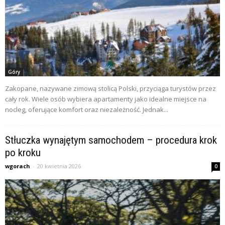
Góry
Zakopane, nazywane zimową stolicą Polski, przyciąga turystów przez
cały rok. Wiele osób wybiera apartamenty jako idealne miejsce na
nocleg, oferujące komfort oraz niezależność. Jednak...
Stłuczka wynajętym samochodem – procedura krok
po kroku
wgorach
-
20 kwietnia 2026
0