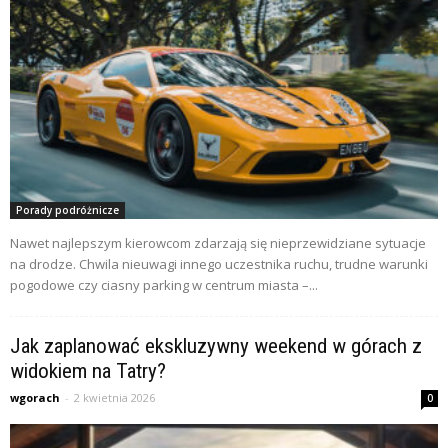
Porady podróżnicze
Nawet najlepszym kierowcom zdarzają się nieprzewidziane sytuacje
na drodze. Chwila nieuwagi innego uczestnika ruchu, trudne warunki
pogodowe czy ciasny parking w centrum miasta –...
Jak zaplanować ekskluzywny weekend w górach z
widokiem na Tatry?
wgorach
-
2 kwietnia 2026
0