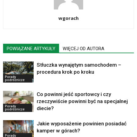
wgorach
POWIĄZANE ARTYKUŁY
WIĘCEJ OD AUTORA
Stłuczka wynajętym samochodem –
procedura krok po kroku
Porady
podróżnicze
Co powinni jeść sportowcy i czy
rzeczywiście powinni być na specjalnej
Porady
diecie?
podróżnicze
Jakie wyposażenie powinien posiadać
kamper w górach?
Porady