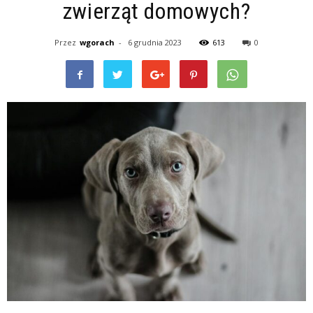
zwierząt domowych?
Przez
wgorach
-
6 grudnia 2023
613
0