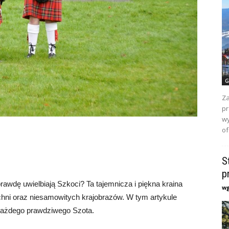
G
Za
pr
wy
of
S
p
rawdę uwielbiają Szkoci? Ta tajemnicza i piękna kraina
w
uchni oraz niesamowitych krajobrazów. W tym artykule
u każdego prawdziwego Szota.