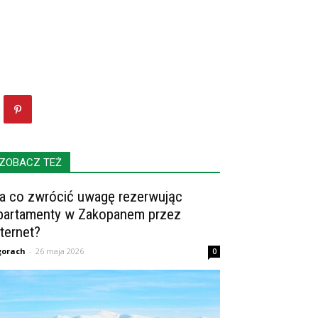
ZOBACZ TEŻ
a co zwrócić uwagę rezerwując
partamenty w Zakopanem przez
nternet?
gorach
-
26 maja 2026
0