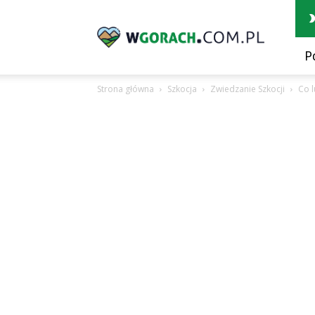
wGorach.com.pl
P
Strona główna
Szkocja
Zwiedzanie Szkocji
Co l