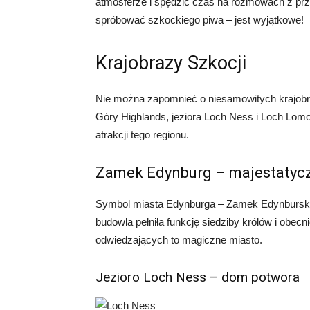
atmosferze i spędzić czas na rozmowach z przy
spróbować szkockiego piwa – jest wyjątkowe!
Krajobrazy Szkocji
Nie można zapomnieć o niesamowitych krajobra
Góry Highlands, jeziora Loch Ness i Loch Lomo
atrakcji tego regionu.
Zamek Edynburg – majestatycz
Symbol miasta Edynburga – Zamek Edynburski – 
budowla pełniła funkcję siedziby królów i obecn
odwiedzających to magiczne miasto.
Jezioro Loch Ness – dom potwora