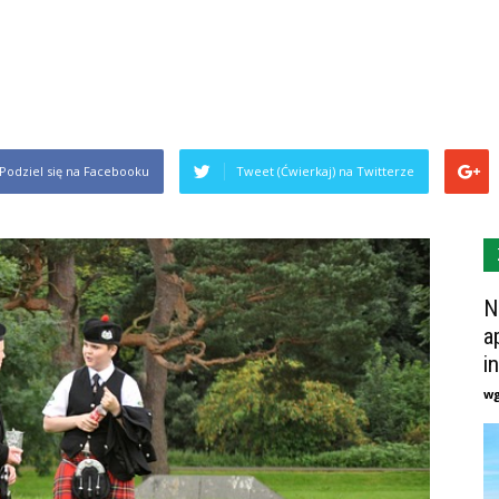
Podziel się na Facebooku
Tweet (Ćwierkaj) na Twitterze
N
a
i
w