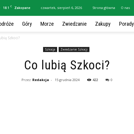
C
18.1
czwartek, sierpień 6, 2026
Strona główna
O nas
Zakopane
odróże
Góry
Morze
Zwiedzanie
Zakupy
Porady
ubią Szkoci?
Szkocja
Zwiedzanie Szkocji
Co lubią Szkoci?
Przez
Redakcja
-
15 grudnia 2024
422
0