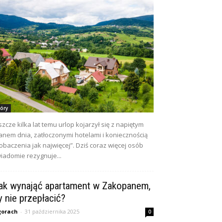
óry
szcze kilka lat temu urlop kojarzył się z napiętym
anem dnia, zatłoczonymi hotelami i koniecznością
obaczenia jak najwięcej”. Dziś coraz więcej osób
iadomie rezygnuje...
ak wynająć apartament w Zakopanem,
y nie przepłacić?
gorach
-
31 października 2025
0