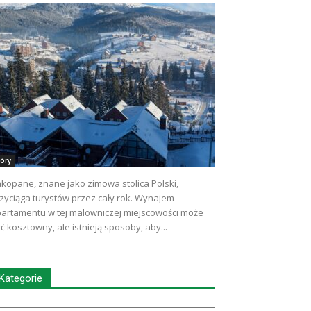
óry
kopane, znane jako zimowa stolica Polski,
zyciąga turystów przez cały rok. Wynajem
artamentu w tej malowniczej miejscowości może
ć kosztowny, ale istnieją sposoby, aby...
Kategorie
tegorie