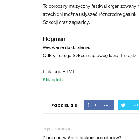
To coroczny muzyczny festiwal organizowany n
trzech dni można usłyszeć różnorodne gatunk
Szkocji oraz zagranicy.
Hogman
Wezwanie do działania:
Odkryj, czego Szkoci naprawdę lubią! Przejdź na
Link tagu HTML
:
Kliknij tutaj
PODZIEL SIĘ
Facebook
Twit
Poprzedni artykuł
Dlaczego w Anglii brakuje pomidorów?