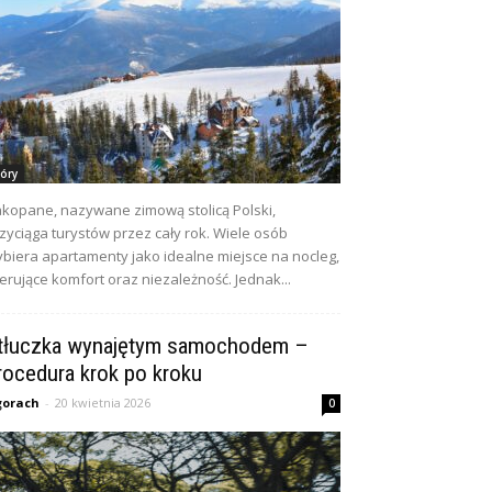
óry
kopane, nazywane zimową stolicą Polski,
zyciąga turystów przez cały rok. Wiele osób
biera apartamenty jako idealne miejsce na nocleg,
erujące komfort oraz niezależność. Jednak...
tłuczka wynajętym samochodem –
rocedura krok po kroku
gorach
-
20 kwietnia 2026
0