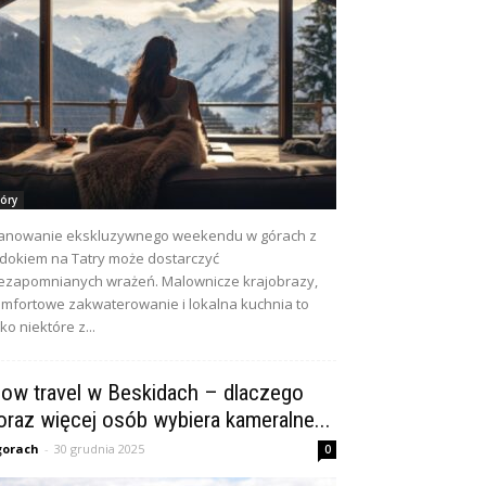
óry
anowanie ekskluzywnego weekendu w górach z
dokiem na Tatry może dostarczyć
ezapomnianych wrażeń. Malownicze krajobrazy,
mfortowe zakwaterowanie i lokalna kuchnia to
lko niektóre z...
low travel w Beskidach – dlaczego
oraz więcej osób wybiera kameralne...
gorach
-
30 grudnia 2025
0