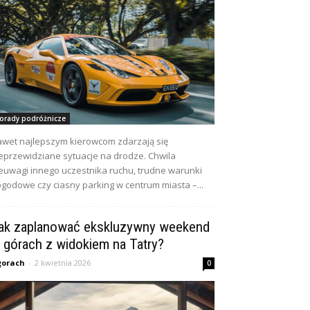
orady podróżnicze
wet najlepszym kierowcom zdarzają się
eprzewidziane sytuacje na drodze. Chwila
euwagi innego uczestnika ruchu, trudne warunki
godowe czy ciasny parking w centrum miasta –...
ak zaplanować ekskluzywny weekend
 górach z widokiem na Tatry?
gorach
-
2 kwietnia 2026
0