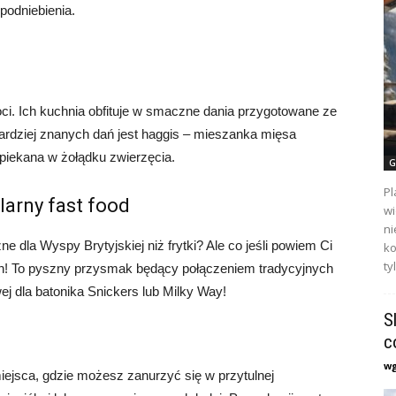
podniebienia.
koci. Ich kuchnia obfituje w smaczne dania przygotowane ze
ardziej znanych dań jest haggis – mieszanka mięsa
apiekana w żołądku zwierzęcia.
G
Pl
larny fast food
wi
ni
ne dla Wyspy Brytyjskiej niż frytki? Ale co jeśli powiem Ci
ko
ty
! To pyszny przysmak będący połączeniem tradycyjnych
j dla batonika Snickers lub Milky Way!
S
c
w
ejsca, gdzie możesz zanurzyć się w przytulnej