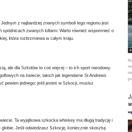
ę. Jednym z najbardziej znanych symboli tego regionu jest
ych spódnicach zwanych
kiltami
. Warto również wspomnieć o
iej, która rozbrzmiewa w całym kraju.
P
Na
ni
cią, ale dla Szkotów to coś więcej – to ich sport narodowy.
ni
l golfowych na świecie, takich jak legendarne St Andrews
po
ć pewien jednego: jeśli jesteś w Szkocji, musisz
J
w
w
świecie. Ta wyjątkowa szkocka whiskey ma długą tradycję i
 globie. Jeśli odwiedzasz Szkocję, koniecznie skosztuj