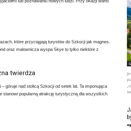
jaciółmi lub poznawaniu nowych ludzi. Przy okazji warto
zach, które przyciągają turystów do Szkocji jak magnes.
nd oraz malownicza wyspa Skye to tylko niektóre z
G
na twierdza
Je
pl
„z
góruje nad stolicą Szkocji od setek lat. Ta imponująca
św
ie stanowi popularną atrakcję turystyczną dla wszystkich
J
b
w