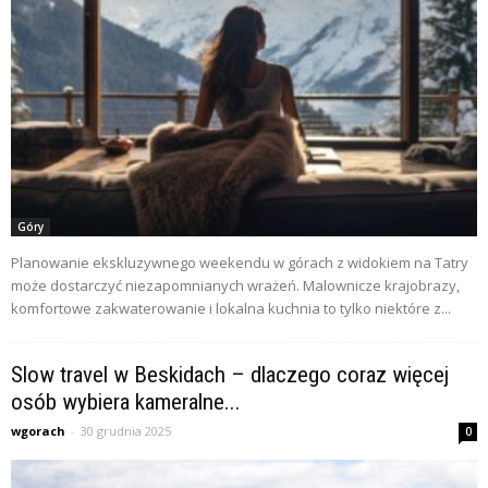
Góry
Planowanie ekskluzywnego weekendu w górach z widokiem na Tatry
może dostarczyć niezapomnianych wrażeń. Malownicze krajobrazy,
komfortowe zakwaterowanie i lokalna kuchnia to tylko niektóre z...
Slow travel w Beskidach – dlaczego coraz więcej
osób wybiera kameralne...
wgorach
-
30 grudnia 2025
0