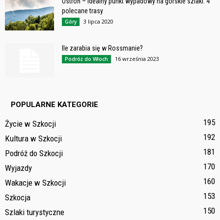
Ustroń – idealny punkt wypadowy na górskie szlaki. 4
polecane trasy
3 lipca 2020
Góry
Ile zarabia się w Rossmanie?
16 września 2023
Podróż do Włoch
POPULARNE KATEGORIE
195
Życie w Szkocji
192
Kultura w Szkocji
181
Podróż do Szkocji
170
Wyjazdy
160
Wakacje w Szkocji
153
Szkocja
150
Szlaki turystyczne