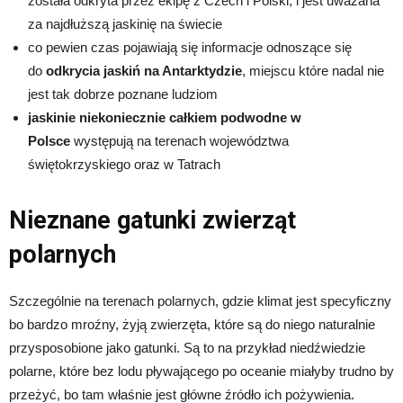
została odkryta przez ekipę z Czech i Polski, i jest uważana
za najdłuższą jaskinię na świecie
co pewien czas pojawiają się informacje odnoszące się
do
odkrycia jaskiń na Antarktydzie
, miejscu które nadal nie
jest tak dobrze poznane ludziom
jaskinie niekoniecznie całkiem podwodne w
Polsce
występują na terenach województwa
świętokrzyskiego oraz w Tatrach
Nieznane gatunki zwierząt
polarnych
Szczególnie na terenach polarnych, gdzie klimat jest specyficzny
bo bardzo mroźny, żyją zwierzęta, które są do niego naturalnie
przysposobione jako gatunki. Są to na przykład niedźwiedzie
polarne, które bez lodu pływającego po oceanie miałyby trudno by
przeżyć, bo tam właśnie jest główne źródło ich pożywienia.