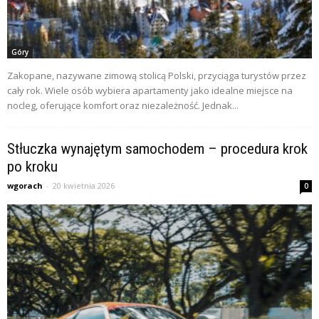
Góry
Zakopane, nazywane zimową stolicą Polski, przyciąga turystów przez
cały rok. Wiele osób wybiera apartamenty jako idealne miejsce na
nocleg, oferujące komfort oraz niezależność. Jednak...
Stłuczka wynajętym samochodem – procedura krok
po kroku
wgorach
-
20 kwietnia 2026
0