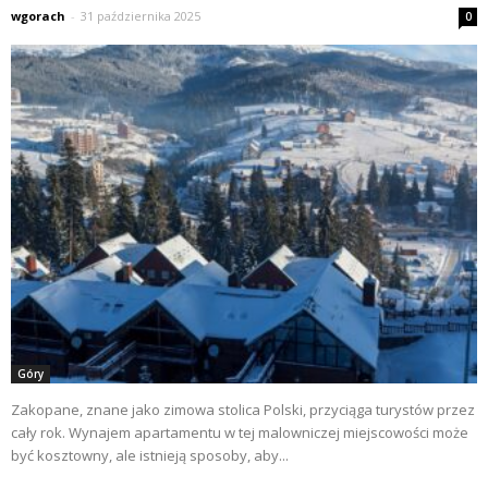
wgorach
-
31 października 2025
0
Góry
Zakopane, znane jako zimowa stolica Polski, przyciąga turystów przez
cały rok. Wynajem apartamentu w tej malowniczej miejscowości może
być kosztowny, ale istnieją sposoby, aby...