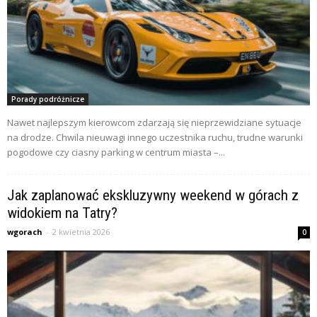
Porady podróżnicze
Nawet najlepszym kierowcom zdarzają się nieprzewidziane sytuacje
na drodze. Chwila nieuwagi innego uczestnika ruchu, trudne warunki
pogodowe czy ciasny parking w centrum miasta –...
Jak zaplanować ekskluzywny weekend w górach z
widokiem na Tatry?
wgorach
-
2 kwietnia 2026
0