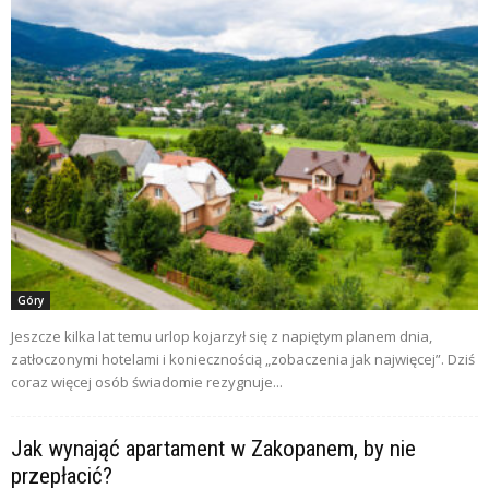
Góry
Jeszcze kilka lat temu urlop kojarzył się z napiętym planem dnia,
zatłoczonymi hotelami i koniecznością „zobaczenia jak najwięcej”. Dziś
coraz więcej osób świadomie rezygnuje...
Jak wynająć apartament w Zakopanem, by nie
przepłacić?