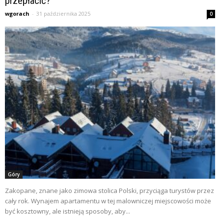
przepłacić?
wgorach
-
31 października 2025
0
Góry
Zakopane, znane jako zimowa stolica Polski, przyciąga turystów przez
cały rok. Wynajem apartamentu w tej malowniczej miejscowości może
być kosztowny, ale istnieją sposoby, aby...