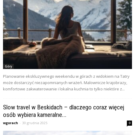
Góry
Planowanie ekskluzywnego weekendu w górach z widokiem na Tatry
może dostarczyć niezapomnianych wrażeń. Malownicze krajobrazy,
komfortowe zakwaterowanie i lokalna kuchnia to tylko niektóre z...
Slow travel w Beskidach – dlaczego coraz więcej
osób wybiera kameralne...
wgorach
-
30 grudnia 2025
0