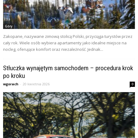
Góry
Zakopane, nazywane zimową stolicą Polski, przyciąga turystów przez
cały rok. Wiele osób wybiera apartamenty jako idealne miejsce na
nocleg, oferujące komfort oraz niezależność. Jednak...
Stłuczka wynajętym samochodem – procedura krok
po kroku
wgorach
-
20 kwietnia 2026
0