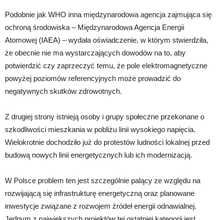
Podobnie jak WHO inna międzynarodowa agencja zajmująca się
ochroną środowiska – Międzynarodowa Agencja Energii
Atomowej (IAEA) – wydała oświadczenie, w którym stwierdziła,
że obecnie nie ma wystarczających dowodów na to, aby
potwierdzić czy zaprzeczyć temu, że pole elektromagnetyczne
powyżej poziomów referencyjnych może prowadzić do
negatywnych skutków zdrowotnych.
Z drugiej strony istnieją osoby i grupy społeczne przekonane o
szkodliwości mieszkania w pobliżu linii wysokiego napięcia.
Wielokrotnie dochodziło już do protestów ludności lokalnej przed
budową nowych linii energetycznych lub ich modernizacją.
W Polsce problem ten jest szczególnie palący ze względu na
rozwijającą się infrastrukturę energetyczną oraz planowane
inwestycje związane z rozwojem źródeł energii odnawialnej.
Jednym z największych projektów tej ostatniej kategorii jest