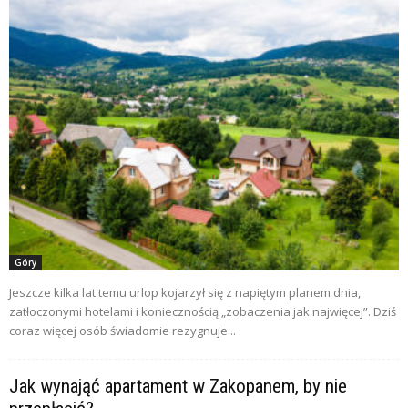
Góry
Jeszcze kilka lat temu urlop kojarzył się z napiętym planem dnia,
zatłoczonymi hotelami i koniecznością „zobaczenia jak najwięcej”. Dziś
coraz więcej osób świadomie rezygnuje...
Jak wynająć apartament w Zakopanem, by nie