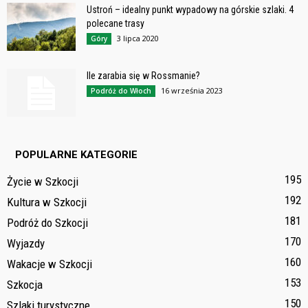
Ustroń – idealny punkt wypadowy na górskie szlaki. 4
polecane trasy
3 lipca 2020
Góry
Ile zarabia się w Rossmanie?
16 września 2023
Podróż do Włoch
POPULARNE KATEGORIE
195
Życie w Szkocji
192
Kultura w Szkocji
181
Podróż do Szkocji
170
Wyjazdy
160
Wakacje w Szkocji
153
Szkocja
150
Szlaki turystyczne