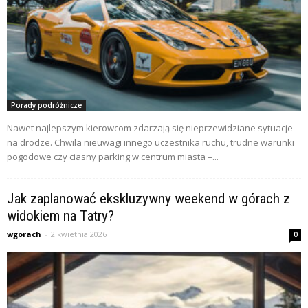
Porady podróżnicze
Nawet najlepszym kierowcom zdarzają się nieprzewidziane sytuacje
na drodze. Chwila nieuwagi innego uczestnika ruchu, trudne warunki
pogodowe czy ciasny parking w centrum miasta –...
Jak zaplanować ekskluzywny weekend w górach z
widokiem na Tatry?
wgorach
-
2 kwietnia 2026
0