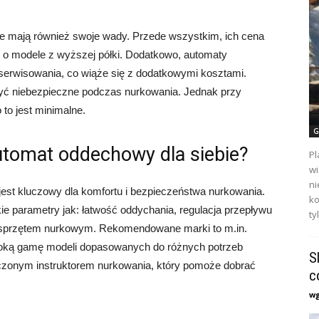
we mają również swoje wady. Przede wszystkim, ich cena
 o modele z wyższej półki. Dodatkowo, automaty
serwisowania, co wiąże się z dodatkowymi kosztami.
 być niebezpieczne podczas nurkowania. Jednak przy
 to jest minimalne.
G
utomat oddechowy dla siebie?
Pl
wi
ni
st kluczowy dla komfortu i bezpieczeństwa nurkowania.
ko
e parametry jak: łatwość oddychania, regulacja przepływu
ty
m sprzętem nurkowym. Rekomendowane marki to m.in.
eroką gamę modeli dopasowanych do różnych potrzeb
S
czonym instruktorem nurkowania, który pomoże dobrać
c
w