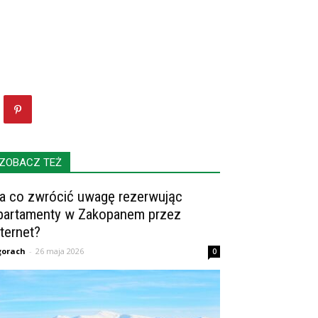
ZOBACZ TEŻ
a co zwrócić uwagę rezerwując
partamenty w Zakopanem przez
nternet?
gorach
-
26 maja 2026
0