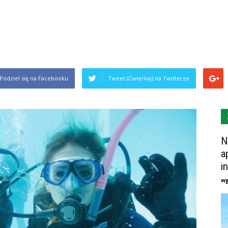
Podziel się na Facebooku
Tweet (Ćwierkaj) na Twitterze
N
a
i
w