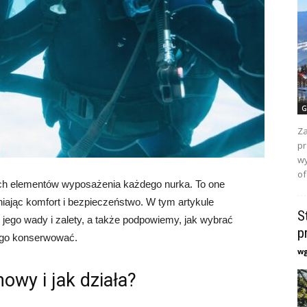
G
Za
pr
wy
of
ch elementów wyposażenia każdego nurka. To one
ając komfort i bezpieczeństwo. W tym artykule
S
 jego wady i zalety, a także podpowiemy, jak wybrać
p
o go konserwować.
w
owy i jak działa?