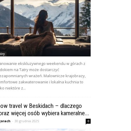
óry
anowanie ekskluzywnego weekendu w górach z
dokiem na Tatry może dostarczyć
ezapomnianych wrażeń. Malownicze krajobrazy,
mfortowe zakwaterowanie i lokalna kuchnia to
lko niektóre z...
low travel w Beskidach – dlaczego
oraz więcej osób wybiera kameralne...
gorach
-
30 grudnia 2025
0