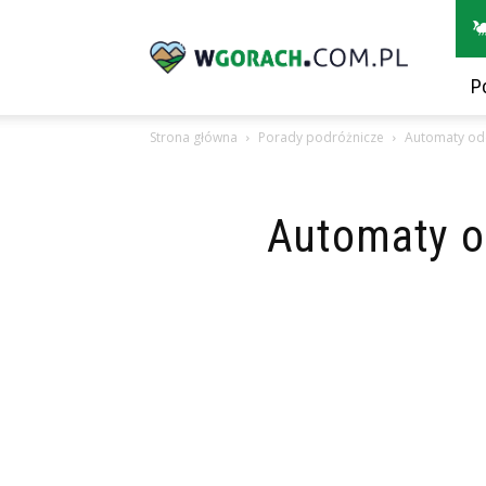
wGorach.com.pl
P
Strona główna
Porady podróżnicze
Automaty odd
Automaty o