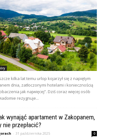
óry
szcze kilka lat temu urlop kojarzył się z napiętym
anem dnia, zatłoczonymi hotelami i koniecznością
obaczenia jak najwięcej”. Dziś coraz więcej osób
iadomie rezygnuje...
ak wynająć apartament w Zakopanem,
y nie przepłacić?
gorach
-
31 października 2025
0