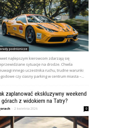
orady podróżnicze
wet najlepszym kierowcom zdarzają się
eprzewidziane sytuacje na drodze. Chwila
euwagi innego uczestnika ruchu, trudne warunki
godowe czy ciasny parking w centrum miasta –...
ak zaplanować ekskluzywny weekend
 górach z widokiem na Tatry?
gorach
-
2 kwietnia 2026
0