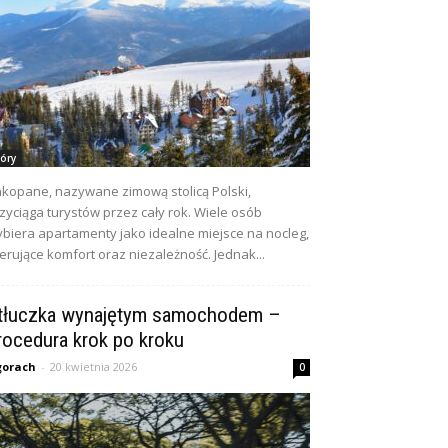
óry
kopane, nazywane zimową stolicą Polski,
zyciąga turystów przez cały rok. Wiele osób
biera apartamenty jako idealne miejsce na nocleg,
erujące komfort oraz niezależność. Jednak...
tłuczka wynajętym samochodem –
rocedura krok po kroku
gorach
-
20 kwietnia 2026
0