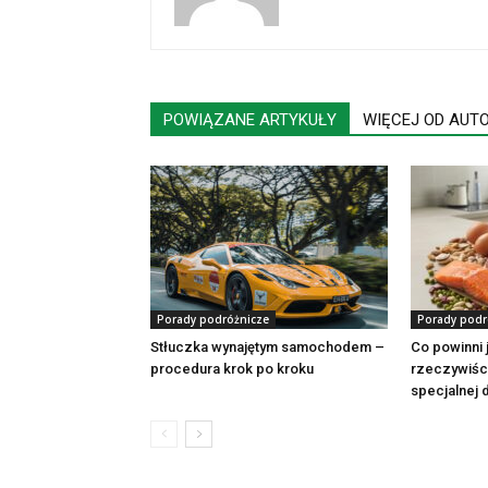
POWIĄZANE ARTYKUŁY
WIĘCEJ OD AUT
Porady podróżnicze
Porady podr
Stłuczka wynajętym samochodem –
Co powinni 
procedura krok po kroku
rzeczywiści
specjalnej 