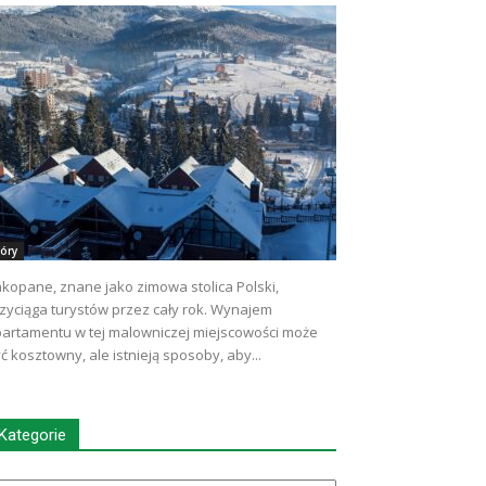
óry
kopane, znane jako zimowa stolica Polski,
zyciąga turystów przez cały rok. Wynajem
artamentu w tej malowniczej miejscowości może
ć kosztowny, ale istnieją sposoby, aby...
Kategorie
tegorie