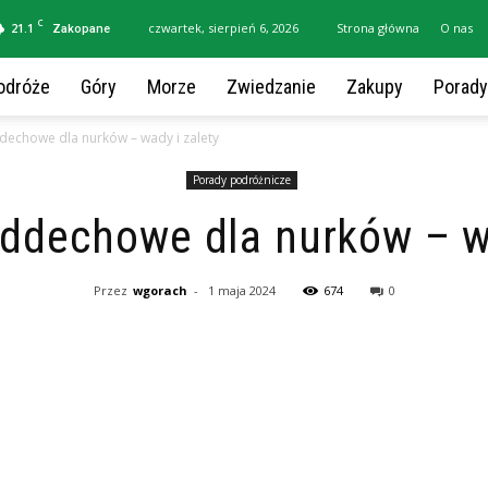
C
21.1
czwartek, sierpień 6, 2026
Strona główna
O nas
Zakopane
odróże
Góry
Morze
Zwiedzanie
Zakupy
Porady
echowe dla nurków – wady i zalety
Porady podróżnicze
ddechowe dla nurków – wa
Przez
wgorach
-
1 maja 2024
674
0