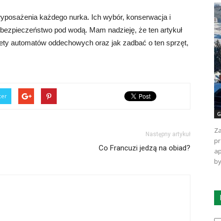
yposażenia każdego nurka. Ich wybór, konserwacja i
bezpieczeństwo pod wodą. Mam nadzieję, że ten artykuł
alety automatów oddechowych oraz jak zadbać o ten sprzęt,
ter
G
Za
Następny artykuł
pr
Co Francuzi jedzą na obiad?
ap
by
Ka