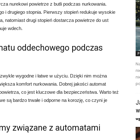
cza nurekowi powietrze z butli podczas nurkowania.
o i drugiego stopnia. Pierwszy stopień redukuje wysokie
ia, natomiast drugi stopień dostarcza powietrze do ust
nuje wdech.
tomatu oddechowego podczas
P
Na
ni
ezwykle wygodne i łatwe w użyciu. Dzięki nim można
ni
po
iększa komfort nurkowania. Dobrej jakości automat
powietrza, co jest kluczowe dla bezpieczeństwa. Warto też
są bardzo trwałe i odporne na korozję, co czyni je
J
w
w
emy związane z automatami