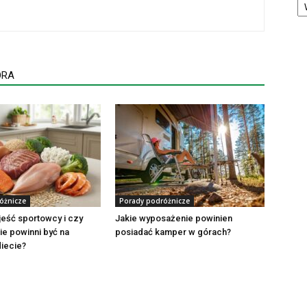
ORA
óżnicze
Porady podróżnicze
jeść sportowcy i czy
Jakie wyposażenie powinien
e powinni być na
posiadać kamper w górach?
diecie?