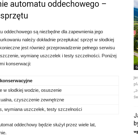
nie automatu oddechowego –
 sprzętu
tu oddechowego są niezbędne dla zapewnienia jego
rkowaniu należy dokładnie przepłukać sprzęt w słodkiej
s konieczne jest również przeprowadzenie pełnego serwisu
zczenie, wymianę uszczelek i testy szczelności. Poniżej
mi konserwacji:
G
Je
 konserwacyjne
pl
e w słodkiej wodzie, osuszenie
„z
św
zualna, czyszczenie zewnętrzne
s, wymiana uszczelek, testy szczelności
J
b
automat oddechowy będzie służył przez wiele lat,
w
ie.