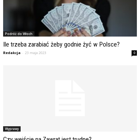
Podróż do Włoch
Ile trzeba zarabiać żeby godnie żyć w Polsce?
Redakcja
-
23 maja 2023
0
Wyprawy
Czy wejście na Zawrat jest trudne?