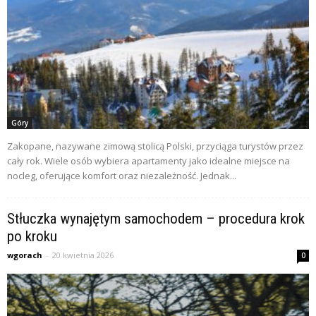
Góry
Zakopane, nazywane zimową stolicą Polski, przyciąga turystów przez
cały rok. Wiele osób wybiera apartamenty jako idealne miejsce na
nocleg, oferujące komfort oraz niezależność. Jednak...
Stłuczka wynajętym samochodem – procedura krok
po kroku
wgorach
-
20 kwietnia 2026
0