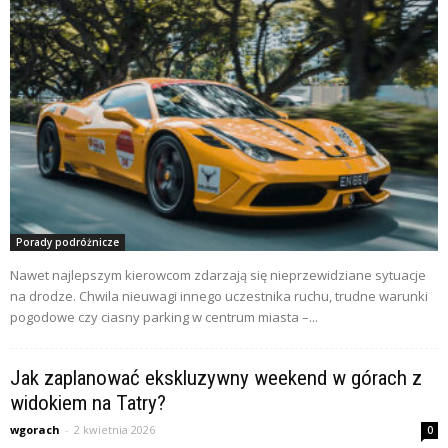
Porady podróżnicze
Nawet najlepszym kierowcom zdarzają się nieprzewidziane sytuacje
na drodze. Chwila nieuwagi innego uczestnika ruchu, trudne warunki
pogodowe czy ciasny parking w centrum miasta –...
Jak zaplanować ekskluzywny weekend w górach z
widokiem na Tatry?
wgorach
-
2 kwietnia 2026
0