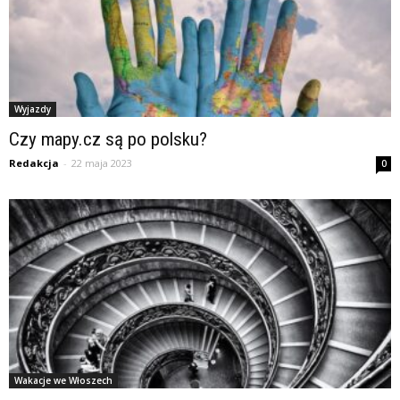
Wyjazdy
Czy mapy.cz są po polsku?
Redakcja
-
22 maja 2023
0
Wakacje we Włoszech