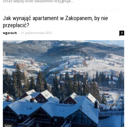
coraz więcej osób świadomie rezygnuje...
Jak wynająć apartament w Zakopanem, by nie
przepłacić?
wgorach
-
31 października 2025
0
Góry