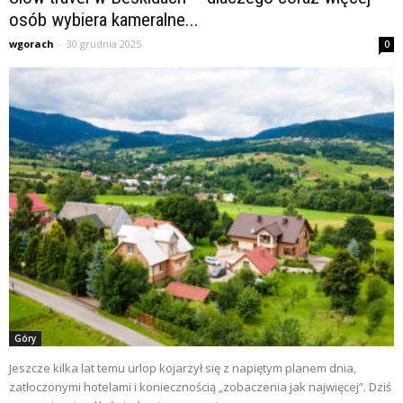
osób wybiera kameralne...
wgorach
-
30 grudnia 2025
0
Góry
Jeszcze kilka lat temu urlop kojarzył się z napiętym planem dnia,
zatłoczonymi hotelami i koniecznością „zobaczenia jak najwięcej”. Dziś