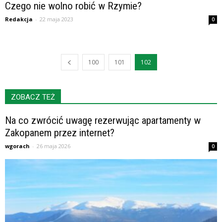
Czego nie wolno robić w Rzymie?
Redakcja
-
22 maja 2023
0
100
101
102
ZOBACZ TEŻ
Na co zwrócić uwagę rezerwując apartamenty w
Zakopanem przez internet?
wgorach
-
26 maja 2026
0